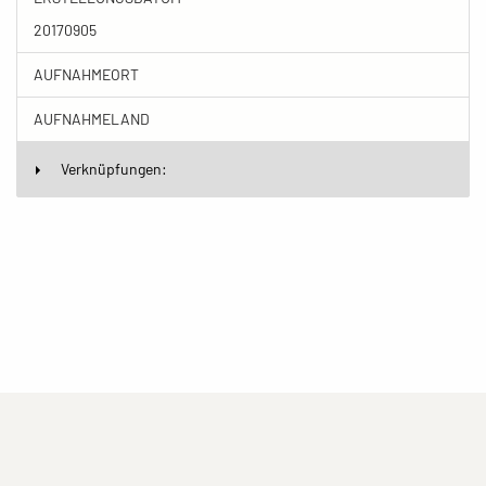
20170905
AUFNAHMEORT
AUFNAHMELAND
Verknüpfungen:
(current)
(current)
(current)
Impressum
Datenschutzerklärung
Kontakt
(current)
(current)
Nutzungsbedingungen
Popup