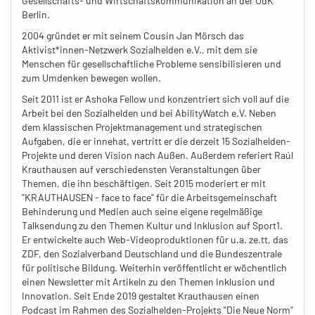
Gesellschafts- und Wirtschaftskommunikation an der UdK
Berlin.
2004 gründet er mit seinem Cousin Jan Mörsch das
Aktivist*innen-Netzwerk Sozialhelden e.V., mit dem sie
Menschen für gesellschaftliche Probleme sensibilisieren und
zum Umdenken bewegen wollen.
Seit 2011 ist er Ashoka Fellow und konzentriert sich voll auf die
Arbeit bei den Sozialhelden und bei AbilityWatch e.V. Neben
dem klassischen Projektmanagement und strategischen
Aufgaben, die er innehat, vertritt er die derzeit 15 Sozialhelden-
Projekte und deren Vision nach Außen. Außerdem referiert Raúl
Krauthausen auf verschiedensten Veranstaltungen über
Themen, die ihn beschäftigen. Seit 2015 moderiert er mit
"KRAUTHAUSEN - face to face" für die Arbeitsgemeinschaft
Behinderung und Medien auch seine eigene regelmäßige
Talksendung zu den Themen Kultur und Inklusion auf Sport1.
Er entwickelte auch Web-Videoproduktionen für u.a. ze.tt, das
ZDF, den Sozialverband Deutschland und die Bundeszentrale
für politische Bildung. Weiterhin veröffentlicht er wöchentlich
einen Newsletter mit Artikeln zu den Themen Inklusion und
Innovation. Seit Ende 2019 gestaltet Krauthausen einen
Podcast im Rahmen des Sozialhelden-Projekts "Die Neue Norm"