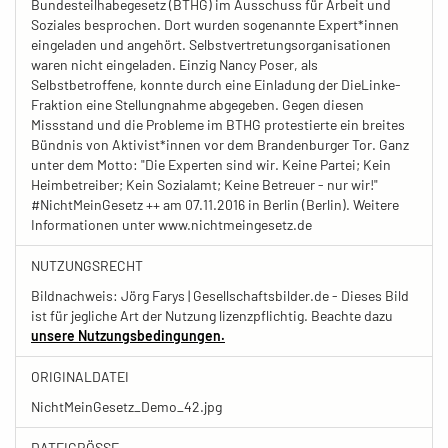
Bundesteilhabegesetz (BTHG) im Ausschuss für Arbeit und
Soziales besprochen. Dort wurden sogenannte Expert*innen
eingeladen und angehört. Selbstvertretungsorganisationen
waren nicht eingeladen. Einzig Nancy Poser, als
Selbstbetroffene, konnte durch eine Einladung der DieLinke-
Fraktion eine Stellungnahme abgegeben. Gegen diesen
Missstand und die Probleme im BTHG protestierte ein breites
Bündnis von Aktivist*innen vor dem Brandenburger Tor. Ganz
unter dem Motto: "Die Experten sind wir. Keine Partei; Kein
Heimbetreiber; Kein Sozialamt; Keine Betreuer - nur wir!"
#NichtMeinGesetz ++ am 07.11.2016 in Berlin (Berlin). Weitere
Informationen unter www.nichtmeingesetz.de
NUTZUNGSRECHT
Bildnachweis: Jörg Farys | Gesellschaftsbilder.de - Dieses Bild
ist für jegliche Art der Nutzung lizenzpflichtig. Beachte dazu
unsere Nutzungsbedingungen.
ORIGINALDATEI
NichtMeinGesetz_Demo_42.jpg
DATEIGRÖSSE