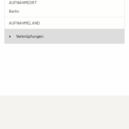
AUFNAHMEORT
Berlin
AUFNAHMELAND
Verknüpfungen:
(current)
(current)
(current)
Impressum
Datenschutzerklärung
Kontakt
(current)
(current)
Nutzungsbedingungen
Popup