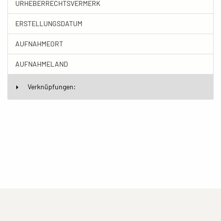
URHEBERRECHTSVERMERK
ERSTELLUNGSDATUM
AUFNAHMEORT
AUFNAHMELAND
Verknüpfungen:
(current)
(current)
(current)
Impressum
Datenschutzerklärung
Kontakt