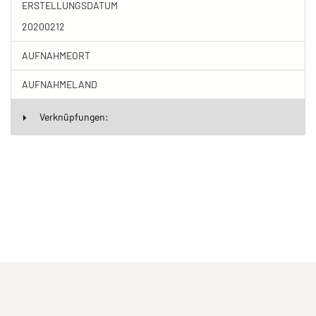
ERSTELLUNGSDATUM
20200212
AUFNAHMEORT
AUFNAHMELAND
Verknüpfungen:
(current)
(current)
(current)
Impressum
Datenschutzerklärung
Kontakt