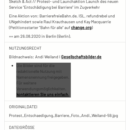
Sketch & Act // Protest- und Launchaktion Launch des neuen
Service "Entschädigung bei Barriere" im Zugverkehr
Eine Aktion von: BarrierefreieBahn.de, ISL, refundrebel und
UNgehindert sowie Raul Krauthausen und Kay Macquarrie
(Petitionsstarter "Bahn für alle" auf
change.org
)
++ am 26.08.2020 in Berlin (Berlin).
NUTZUNGSRECHT
Bildnachweis: Andi Weiland I
Gesellschaftsbilder.de
Die Bilder sind für die
redaktionelle Nutzung mit
Namensnennung freigegeben.
Für weitere
Verwendungsmöglichkeiten,
kontaktieren Sie uns einfach.
ORIGINALDATEI
Protest_Entschaedigung_Barriere_Foto_Andi_Weiland-59.jpg
DATEIGRÖSSE