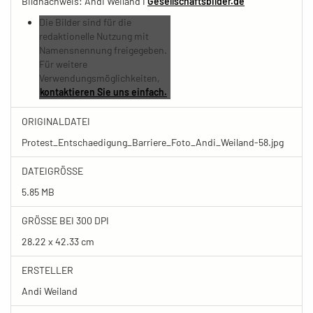
Bildnachweis: Andi Weiland I
Gesellschaftsbilder.de
Die Bilder sind für die
redaktionelle Nutzung mit
Namensnennung freigegeben.
Für weitere
Verwendungsmöglichkeiten,
kontaktieren Sie uns einfach.
ORIGINALDATEI
Protest_Entschaedigung_Barriere_Foto_Andi_Weiland-58.jpg
DATEIGRÖSSE
5.85 MB
GRÖSSE BEI 300 DPI
28.22 x 42.33 cm
ERSTELLER
Andi Weiland