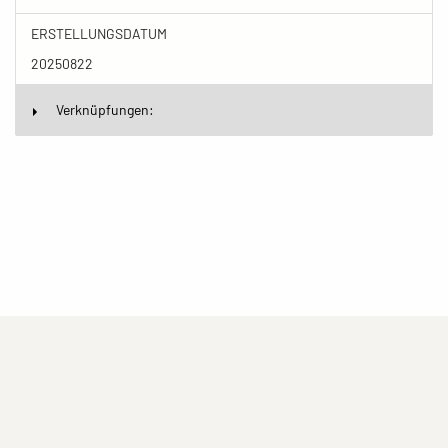
ERSTELLUNGSDATUM
20250822
Verknüpfungen:
(current)
(current)
(current)
Impressum
Datenschutzerklärung
Kontakt
(current)
(current)
Nutzungsbedingungen
Popup
Erstellt mit
ImagePlant