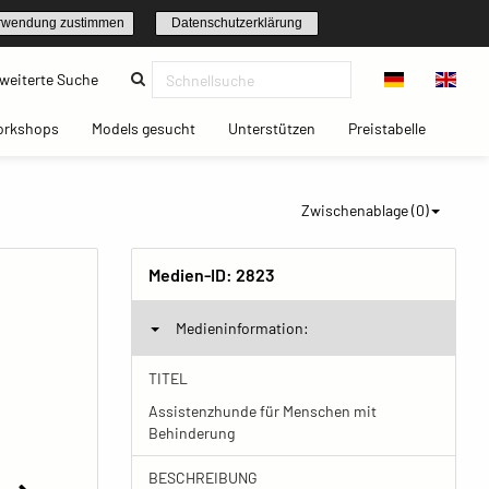
rwendung zustimmen
Datenschutzerklärung
(current)
weiterte Suche
t)
(current)
(current)
(current)
(current)
orkshops
Models gesucht
Unterstützen
Preistabelle
Zwischenablage (
0
)
Medien-ID:
2823
Medieninformation:
TITEL
Assistenzhunde für Menschen mit
Behinderung
BESCHREIBUNG