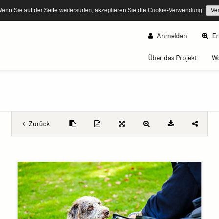
Wenn Sie auf der Seite weitersurfen, akzeptieren Sie die Cookie-Verwendung:
Ve
Anmelden
Er
(curren
Über das Projekt
W
Zurück