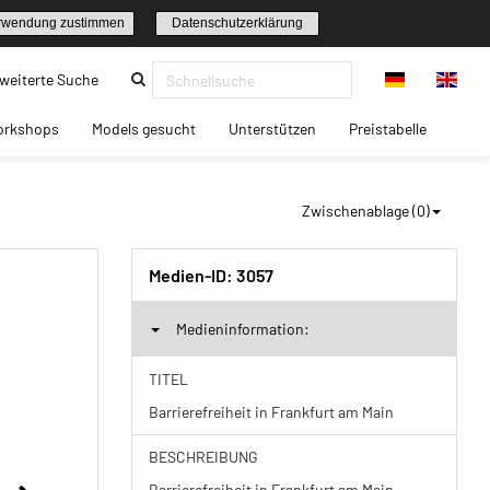
rwendung zustimmen
Datenschutzerklärung
(current)
weiterte Suche
t)
(current)
(current)
(current)
(current)
orkshops
Models gesucht
Unterstützen
Preistabelle
Zwischenablage (
0
)
Medien-ID:
3057
Medieninformation:
TITEL
Barrierefreiheit in Frankfurt am Main
BESCHREIBUNG
Barrierefreiheit in Frankfurt am Main