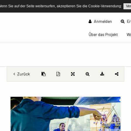
Wenn Sie auf der Seite weitersurfen, akzeptieren Sie die Cookie-Verwendung:
Ve
Anmelden
Er
(curren
Über das Projekt
W
Zurück