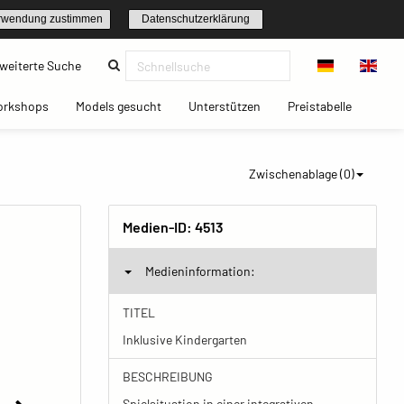
rwendung zustimmen
Datenschutzerklärung
(current)
weiterte Suche
t)
(current)
(current)
(current)
(current)
orkshops
Models gesucht
Unterstützen
Preistabelle
Zwischenablage (
0
)
Medien-ID:
4513
Medieninformation:
TITEL
Inklusive Kindergarten
BESCHREIBUNG
Spielsituation in einer integrativen