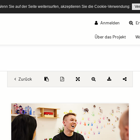
Wenn Sie auf der Seite weitersurfen, akzeptieren Sie die Cookie-Verwendung:
Ve
Anmelden
Er
(curren
Über das Projekt
W
Zurück