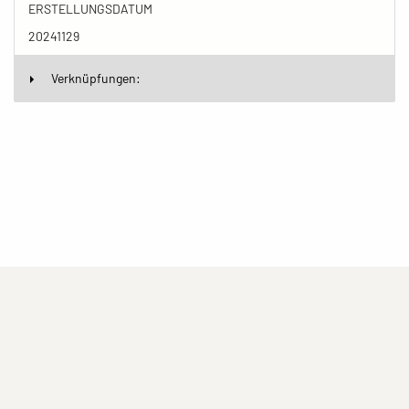
ERSTELLUNGSDATUM
20241129
Verknüpfungen:
(current)
(current)
(current)
Impressum
Datenschutzerklärung
Kontakt
(current)
(current)
Nutzungsbedingungen
Popup
Erstellt mit
ImagePlant
Copyright © 2026
Sozialhelden e.V.
.
Alle Rechte vorbehalten .