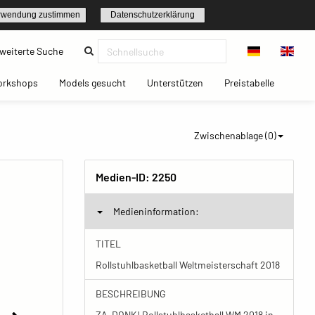
rwendung zustimmen
Datenschutzerklärung
(current)
weiterte Suche
t)
(current)
(current)
(current)
(current)
orkshops
Models gesucht
Unterstützen
Preistabelle
Zwischenablage (
0
)
Medien-ID:
2250
Medieninformation:
TITEL
Rollstuhlbasketball Weltmeisterschaft 2018
BESCHREIBUNG
ZA-DONK! Rollstuhlbasketball WM 2018 in