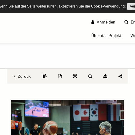
Wenn Sie auf der Seite weitersurfen, akzeptieren Sie die Cookie-Verwendung:
Ve
Anmelden
Er
(curren
Über das Projekt
W
Zurück