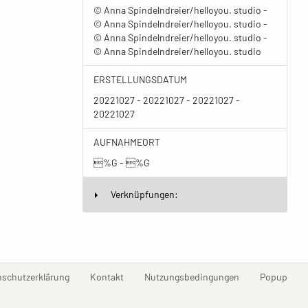
© Anna Spindelndreier/helloyou. studio -
© Anna Spindelndreier/helloyou. studio -
© Anna Spindelndreier/helloyou. studio -
© Anna Spindelndreier/helloyou. studio
ERSTELLUNGSDATUM
20221027 - 20221027 - 20221027 -
20221027
AUFNAHMEORT
%G - %G
Verknüpfungen:
(current)
(current)
(current)
(curr
nschutzerklärung
Kontakt
Nutzungsbedingungen
Popup
Erstellt mit
ImagePlant