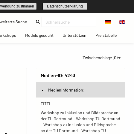
rwendung zustimmen
Datenschutzerklärung
(current)
weiterte Suche
t)
(current)
(current)
(current)
(current)
orkshops
Models gesucht
Unterstützen
Preistabelle
Zwischenablage (
0
)
Medien-ID:
4243
Medieninformation:
TITEL
Workshop zu Inklusion und Bildsprache an
der TU Dortmund - Workshop TU Dortmund
- Workshop zu Inklusion und Bildsprache
an der TU Dortmund - Workshop TU