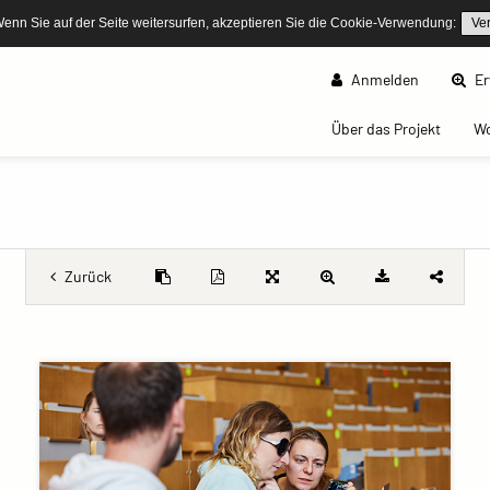
Wenn Sie auf der Seite weitersurfen, akzeptieren Sie die Cookie-Verwendung:
Ve
Anmelden
Er
(curren
Über das Projekt
W
Zurück