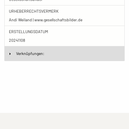
URHEBERRECHTSVERMERK
Andi Weiland | www.gesellschaftsbilder.de
ERSTELLUNGSDATUM
20241108
Verknüpfungen:
(current)
(current)
(current)
Impressum
Datenschutzerklärung
Kontakt