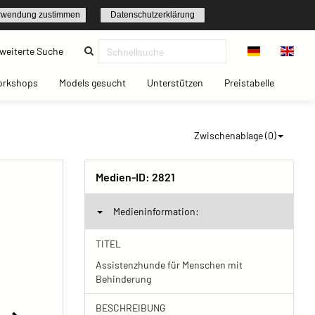
rwendung zustimmen
Datenschutzerklärung
(current)
weiterte Suche
t)
(current)
(current)
(current)
(current)
orkshops
Models gesucht
Unterstützen
Preistabelle
Zwischenablage (
0
)
Medien-ID:
2821
Medieninformation:
TITEL
Assistenzhunde für Menschen mit
Behinderung
BESCHREIBUNG