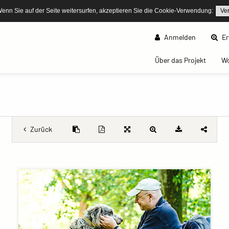
Wenn Sie auf der Seite weitersurfen, akzeptieren Sie die Cookie-Verwendung:
Ve
Anmelden
Er
(curren
Über das Projekt
W
Zurück