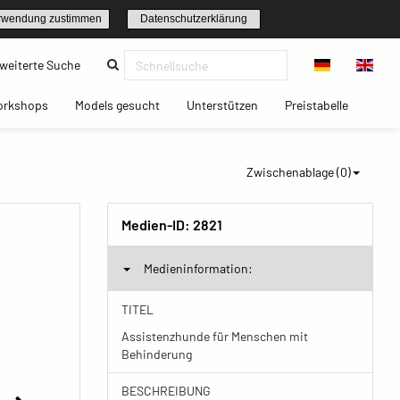
rwendung zustimmen
Datenschutzerklärung
(current)
weiterte Suche
t)
(current)
(current)
(current)
(current)
orkshops
Models gesucht
Unterstützen
Preistabelle
Zwischenablage (
0
)
Medien-ID:
2821
Medieninformation:
TITEL
Assistenzhunde für Menschen mit
Behinderung
BESCHREIBUNG