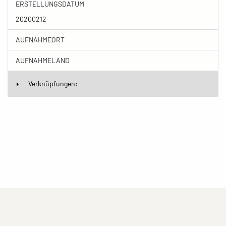
ERSTELLUNGSDATUM
20200212
AUFNAHMEORT
AUFNAHMELAND
Verknüpfungen:
(current)
(current)
(current)
Impressum
Datenschutzerklärung
Kontakt