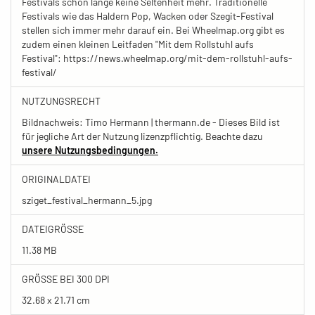
Festivals schon lange keine Seltenheit mehr. Traditionelle
Festivals wie das Haldern Pop, Wacken oder Szegit-Festival
stellen sich immer mehr darauf ein. Bei Wheelmap.org gibt es
zudem einen kleinen Leitfaden "Mit dem Rollstuhl aufs
Festival": https://news.wheelmap.org/mit-dem-rollstuhl-aufs-
festival/
NUTZUNGSRECHT
Bildnachweis: Timo Hermann | thermann.de - Dieses Bild ist
für jegliche Art der Nutzung lizenzpflichtig. Beachte dazu
unsere Nutzungsbedingungen.
ORIGINALDATEI
sziget_festival_hermann_5.jpg
DATEIGRÖSSE
11.38 MB
GRÖSSE BEI 300 DPI
32.68 x 21.71 cm