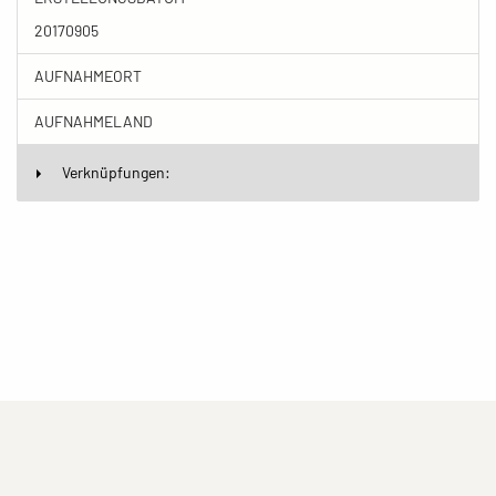
20170905
AUFNAHMEORT
AUFNAHMELAND
Verknüpfungen:
(current)
(current)
(current)
Impressum
Datenschutzerklärung
Kontakt
(current)
(current)
Nutzungsbedingungen
Popup