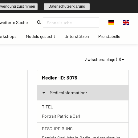
rwendung zustimmen
Datenschutzerklärung
(current)
weiterte Suche
t)
(current)
(current)
(current)
(current)
orkshops
Models gesucht
Unterstützen
Preistabelle
Zwischenablage (
0
)
Medien-ID:
3076
Medieninformation:
TITEL
Portrait Patricia Carl
BESCHREIBUNG
Patricia Carl, lebt in Berlin und arbeitet im