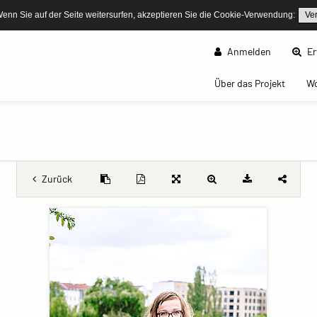
Wenn Sie auf der Seite weitersurfen, akzeptieren Sie die Cookie-Verwendung:
Ve
Anmelden
Er
(curren
Über das Projekt
W
Zurück