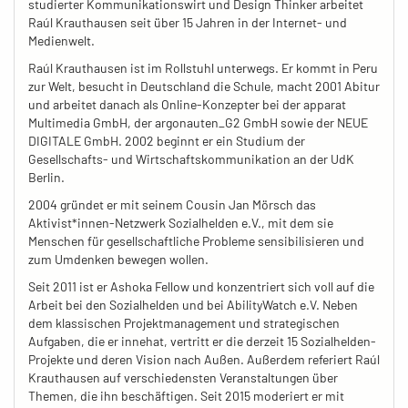
studierter Kommunikationswirt und Design Thinker arbeitet
Raúl Krauthausen seit über 15 Jahren in der Internet- und
Medienwelt.
Raúl Krauthausen ist im Rollstuhl unterwegs. Er kommt in Peru
zur Welt, besucht in Deutschland die Schule, macht 2001 Abitur
und arbeitet danach als Online-Konzepter bei der apparat
Multimedia GmbH, der argonauten_G2 GmbH sowie der NEUE
DIGITALE GmbH. 2002 beginnt er ein Studium der
Gesellschafts- und Wirtschaftskommunikation an der UdK
Berlin.
2004 gründet er mit seinem Cousin Jan Mörsch das
Aktivist*innen-Netzwerk Sozialhelden e.V., mit dem sie
Menschen für gesellschaftliche Probleme sensibilisieren und
zum Umdenken bewegen wollen.
Seit 2011 ist er Ashoka Fellow und konzentriert sich voll auf die
Arbeit bei den Sozialhelden und bei AbilityWatch e.V. Neben
dem klassischen Projektmanagement und strategischen
Aufgaben, die er innehat, vertritt er die derzeit 15 Sozialhelden-
Projekte und deren Vision nach Außen. Außerdem referiert Raúl
Krauthausen auf verschiedensten Veranstaltungen über
Themen, die ihn beschäftigen. Seit 2015 moderiert er mit