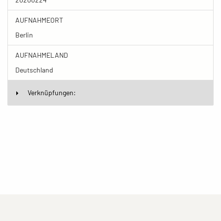
AUFNAHMEORT
Berlin
AUFNAHMELAND
Deutschland
Verknüpfungen:
(current)
(current)
(current)
Impressum
Datenschutzerklärung
Kontakt