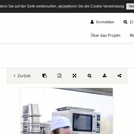
Wenn Sie auf der Seite weitersurfen, akzeptieren Sie die Cookie-Verwendung:
Ve
Anmelden
Er
(curren
Über das Projekt
W
Zurück