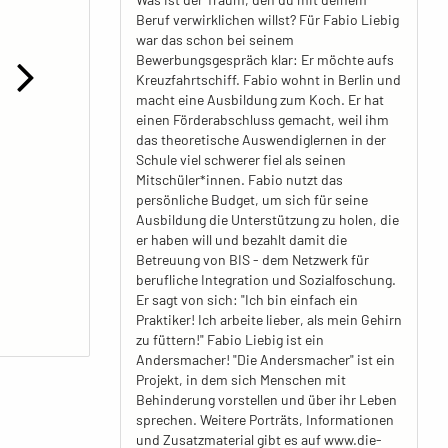
Beruf verwirklichen willst? Für Fabio Liebig
war das schon bei seinem
Bewerbungsgespräch klar: Er möchte aufs
Kreuzfahrtschiff. Fabio wohnt in Berlin und
macht eine Ausbildung zum Koch. Er hat
einen Förderabschluss gemacht, weil ihm
das theoretische Auswendiglernen in der
Schule viel schwerer fiel als seinen
Mitschüler*innen. Fabio nutzt das
persönliche Budget, um sich für seine
Ausbildung die Unterstützung zu holen, die
er haben will und bezahlt damit die
Betreuung von BIS - dem Netzwerk für
berufliche Integration und Sozialfoschung.
Er sagt von sich: "Ich bin einfach ein
Praktiker! Ich arbeite lieber, als mein Gehirn
zu füttern!" Fabio Liebig ist ein
Andersmacher! "Die Andersmacher" ist ein
Projekt, in dem sich Menschen mit
Behinderung vorstellen und über ihr Leben
sprechen. Weitere Porträts, Informationen
und Zusatzmaterial gibt es auf www.die-