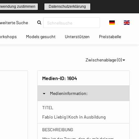
rwendung zustimmen
Datenschutzerklärung
(current)
weiterte Suche
t)
(current)
(current)
(current)
(current)
orkshops
Models gesucht
Unterstützen
Preistabelle
Zwischenablage (
0
)
Medien-ID:
1604
Medieninformation:
TITEL
Fabio Liebig | Koch in Ausbildung
BESCHREIBUNG
Was ist der Traum, den du mit deinem