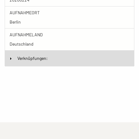
AUFNAHMEORT
Berlin
AUFNAHMELAND
Deutschland
Verknüpfungen:
(current)
(current)
(current)
Impressum
Datenschutzerklärung
Kontakt