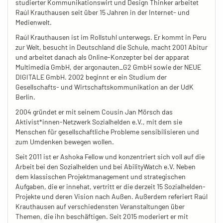
studierter Kommunikationswirt und Design Thinker arbeitet
Raúl Krauthausen seit über 15 Jahren in der Internet- und
Medienwelt.
Raúl Krauthausen ist im Rollstuhl unterwegs. Er kommt in Peru
zur Welt, besucht in Deutschland die Schule, macht 2001 Abitur
und arbeitet danach als Online-Konzepter bei der apparat
Multimedia GmbH, der argonauten_G2 GmbH sowie der NEUE
DIGITALE GmbH. 2002 beginnt er ein Studium der
Gesellschafts- und Wirtschaftskommunikation an der UdK
Berlin.
2004 gründet er mit seinem Cousin Jan Mörsch das
Aktivist*innen-Netzwerk Sozialhelden e.V., mit dem sie
Menschen für gesellschaftliche Probleme sensibilisieren und
zum Umdenken bewegen wollen.
Seit 2011 ist er Ashoka Fellow und konzentriert sich voll auf die
Arbeit bei den Sozialhelden und bei AbilityWatch e.V. Neben
dem klassischen Projektmanagement und strategischen
Aufgaben, die er innehat, vertritt er die derzeit 15 Sozialhelden-
Projekte und deren Vision nach Außen. Außerdem referiert Raúl
Krauthausen auf verschiedensten Veranstaltungen über
Themen, die ihn beschäftigen. Seit 2015 moderiert er mit