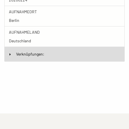
AUFNAHMEORT
Berlin
AUFNAHMELAND
Deutschland
Verknüpfungen:
(current)
(current)
(current)
Impressum
Datenschutzerklärung
Kontakt