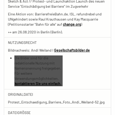
Sketch & Act // Protest- und Launchaktion Launch des neuen
Service "Entschädigung bei Barriere" im Zugverkehr
Eine Aktion von: BarrierefreieBahn.de, ISL, refundrebel und
UNgehindert sowie Raul Krauthausen und Kay Macquarrie
(Petitionsstarter "Bahn für alle" auf
change.org
)
++ am 26.08.2020 in Berlin (Berlin).
NUTZUNGSRECHT
Bildnachweis: Andi Weiland I
Gesellschaftsbilder.de
Die Bilder sind für die
redaktionelle Nutzung mit
Namensnennung freigegeben.
Für weitere
Verwendungsmöglichkeiten,
kontaktieren Sie uns einfach.
ORIGINALDATEI
Protest_Entschaedigung_Barriere_Foto_Andi_Weiland-52.jpg
DATEIGRÖSSE