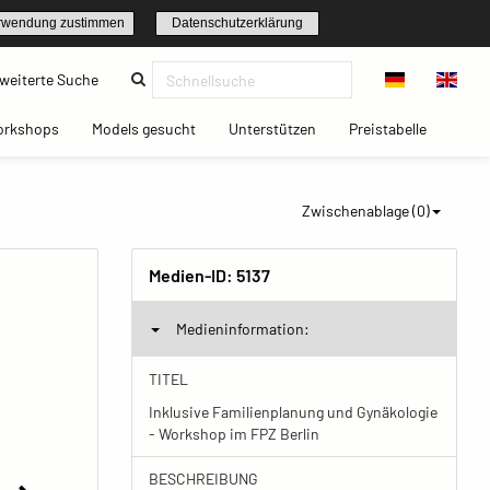
rwendung zustimmen
Datenschutzerklärung
(current)
weiterte Suche
t)
(current)
(current)
(current)
(current)
orkshops
Models gesucht
Unterstützen
Preistabelle
Zwischenablage (
0
)
Medien-ID:
5137
Medieninformation:
TITEL
Inklusive Familienplanung und Gynäkologie
- Workshop im FPZ Berlin
BESCHREIBUNG