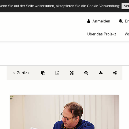
Wenn Sie auf der Seite weitersurfen, akzeptieren Sie die Cookie-Verwendung:
Ve
Anmelden
Er
(curren
Über das Projekt
W
Zurück