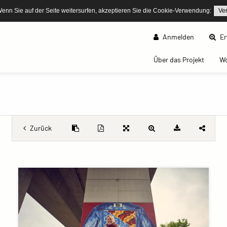
Wenn Sie auf der Seite weitersurfen, akzeptieren Sie die Cookie-Verwendung:
Ve
Anmelden
Er
(curren
Über das Projekt
W
Zurück