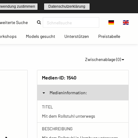
rwendung zustimmen
Datenschutzerklärung
(current)
weiterte Suche
t)
(current)
(current)
(current)
(current)
orkshops
Models gesucht
Unterstützen
Preistabelle
Zwischenablage (
0
)
Medien-ID:
1540
Medieninformation:
TITEL
Mit dem Rollstuhl unterwegs
BESCHREIBUNG
Mit dem Rollstuhl in Hamburg unterwegs.