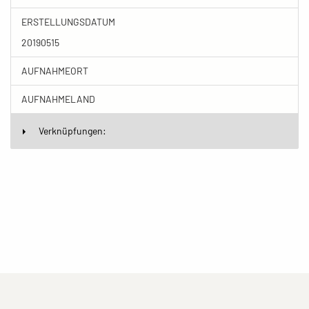
ERSTELLUNGSDATUM
20190515
AUFNAHMEORT
AUFNAHMELAND
Verknüpfungen:
(current)
(current)
(current)
Impressum
Datenschutzerklärung
Kontakt