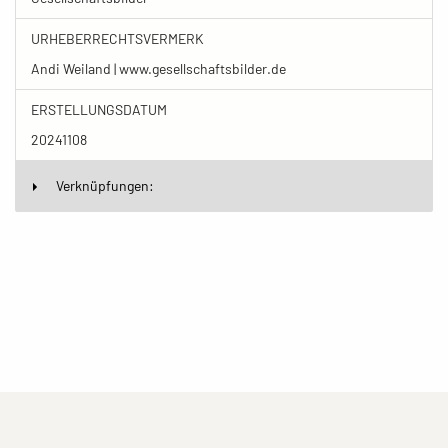
URHEBERRECHTSVERMERK
Andi Weiland | www.gesellschaftsbilder.de
ERSTELLUNGSDATUM
20241108
Verknüpfungen:
(current)
(current)
(current)
Impressum
Datenschutzerklärung
Kontakt