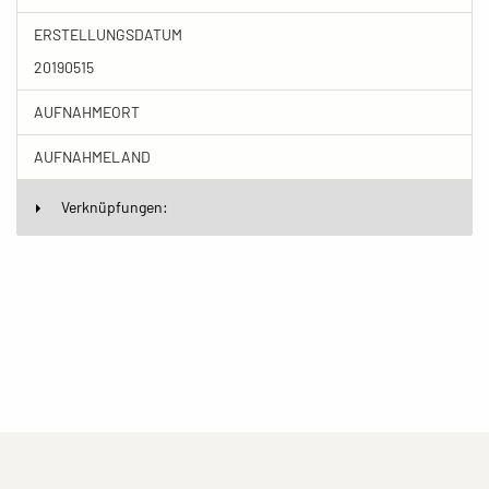
ERSTELLUNGSDATUM
20190515
AUFNAHMEORT
AUFNAHMELAND
Verknüpfungen:
(current)
(current)
(current)
Impressum
Datenschutzerklärung
Kontakt