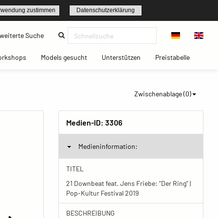
rwendung zustimmen
Datenschutzerklärung
(current)
weiterte Suche
t)
(current)
(current)
(current)
(current)
orkshops
Models gesucht
Unterstützen
Preistabelle
Zwischenablage (
0
)
Medien-ID:
3306
Medieninformation:
TITEL
21 Downbeat feat. Jens Friebe: "Der Ring" |
Pop-Kultur Festival 2019
BESCHREIBUNG