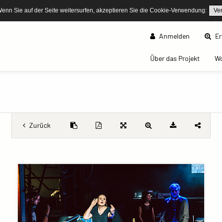
Wenn Sie auf der Seite weitersurfen, akzeptieren Sie die Cookie-Verwendung:
Ve
Anmelden
Er
(curren
Über das Projekt
W
Zurück