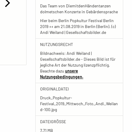
Das Team von DiemitdenHändentanzen
dolmetschen Konzerte in Gebärdensprache
Hier beim Berlin Popkultur Festival Berlin
2019 ++ am 21.08.2019 in Berlin (Berlin). (c)
Andi Weiland | Gesellschaftsbilder.de
NUTZUNGSRECHT
Bildnachweis: Andi Weiland |
Gesellschaftsbilder.de - Dieses Bild ist für
jegliche Art der Nutzung lizenzpflichtig.
Beachte dazu
unsere
Nutzungsbedingungen.
ORIGINALDATEI
Druck_Popkultur-
Festival_2019_Mittwoch_Foto_Andi_Weilan
d-100.jpg
DATEIGRÖSSE
7.71 MB