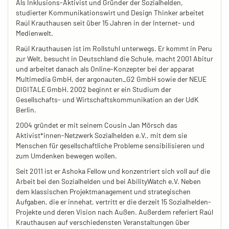
Als Inklusions-Aktivist und Gründer der Sozialhelden,
studierter Kommunikationswirt und Design Thinker arbeitet
Raúl Krauthausen seit über 15 Jahren in der Internet- und
Medienwelt.
Raúl Krauthausen ist im Rollstuhl unterwegs. Er kommt in Peru
zur Welt, besucht in Deutschland die Schule, macht 2001 Abitur
und arbeitet danach als Online-Konzepter bei der apparat
Multimedia GmbH, der argonauten_G2 GmbH sowie der NEUE
DIGITALE GmbH. 2002 beginnt er ein Studium der
Gesellschafts- und Wirtschaftskommunikation an der UdK
Berlin.
2004 gründet er mit seinem Cousin Jan Mörsch das
Aktivist*innen-Netzwerk Sozialhelden e.V., mit dem sie
Menschen für gesellschaftliche Probleme sensibilisieren und
zum Umdenken bewegen wollen.
Seit 2011 ist er Ashoka Fellow und konzentriert sich voll auf die
Arbeit bei den Sozialhelden und bei AbilityWatch e.V. Neben
dem klassischen Projektmanagement und strategischen
Aufgaben, die er innehat, vertritt er die derzeit 15 Sozialhelden-
Projekte und deren Vision nach Außen. Außerdem referiert Raúl
Krauthausen auf verschiedensten Veranstaltungen über