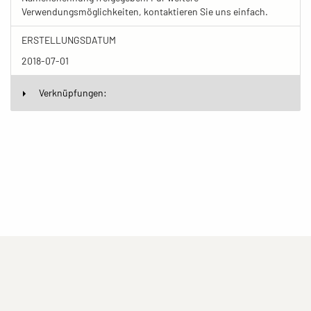
Verwendungsmöglichkeiten, kontaktieren Sie uns einfach.
ERSTELLUNGSDATUM
2018-07-01
Verknüpfungen:
(current)
(current)
(current)
Impressum
Datenschutzerklärung
Kontakt
(current)
(current)
Nutzungsbedingungen
Popup