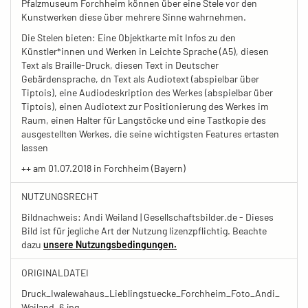
Pfalzmuseum Forchheim können über eine Stele vor den
Kunstwerken diese über mehrere Sinne wahrnehmen.
Die Stelen bieten: Eine Objektkarte mit Infos zu den
Künstler*innen und Werken in Leichte Sprache (A5), diesen
Text als Braille-Druck, diesen Text in Deutscher
Gebärdensprache, dn Text als Audiotext (abspielbar über
Tiptois), eine Audiodeskription des Werkes (abspielbar über
Tiptois), einen Audiotext zur Positionierung des Werkes im
Raum, einen Halter für Langstöcke und eine Tastkopie des
ausgestellten Werkes, die seine wichtigsten Features ertasten
lassen
++ am 01.07.2018 in Forchheim (Bayern)
NUTZUNGSRECHT
Bildnachweis: Andi Weiland | Gesellschaftsbilder.de - Dieses
Bild ist für jegliche Art der Nutzung lizenzpflichtig. Beachte
dazu
unsere Nutzungsbedingungen.
ORIGINALDATEI
Druck_Iwalewahaus_Lieblingstuecke_Forchheim_Foto_Andi_
Weiland_6.jpg