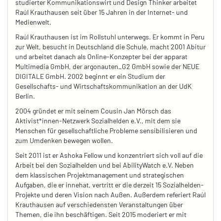
studierter Kommunikationswirt und Design Thinker arbeitet
Raúl Krauthausen seit über 15 Jahren in der Internet- und
Medienwelt.
Raúl Krauthausen ist im Rollstuhl unterwegs. Er kommt in Peru
zur Welt, besucht in Deutschland die Schule, macht 2001 Abitur
und arbeitet danach als Online-Konzepter bei der apparat
Multimedia GmbH, der argonauten_G2 GmbH sowie der NEUE
DIGITALE GmbH. 2002 beginnt er ein Studium der
Gesellschafts- und Wirtschaftskommunikation an der UdK
Berlin.
2004 gründet er mit seinem Cousin Jan Mörsch das
Aktivist*innen-Netzwerk Sozialhelden e.V., mit dem sie
Menschen für gesellschaftliche Probleme sensibilisieren und
zum Umdenken bewegen wollen.
Seit 2011 ist er Ashoka Fellow und konzentriert sich voll auf die
Arbeit bei den Sozialhelden und bei AbilityWatch e.V. Neben
dem klassischen Projektmanagement und strategischen
Aufgaben, die er innehat, vertritt er die derzeit 15 Sozialhelden-
Projekte und deren Vision nach Außen. Außerdem referiert Raúl
Krauthausen auf verschiedensten Veranstaltungen über
Themen, die ihn beschäftigen. Seit 2015 moderiert er mit