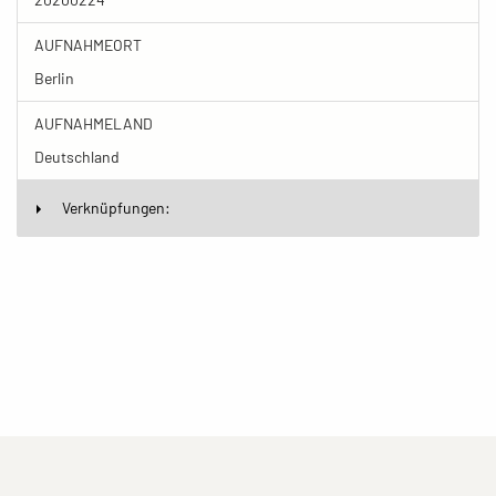
AUFNAHMEORT
Berlin
AUFNAHMELAND
Deutschland
Verknüpfungen:
(current)
(current)
(current)
Impressum
Datenschutzerklärung
Kontakt