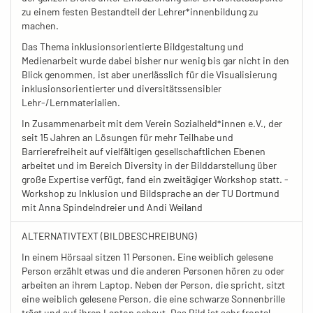
zu einem festen Bestandteil der Lehrer*innenbildung zu
machen.
Das Thema inklusionsorientierte Bildgestaltung und
Medienarbeit wurde dabei bisher nur wenig bis gar nicht in den
Blick genommen, ist aber unerlässlich für die Visualisierung
inklusionsorientierter und diversitätssensibler
Lehr-/Lernmaterialien.
In Zusammenarbeit mit dem Verein Sozialheld*innen e.V., der
seit 15 Jahren an Lösungen für mehr Teilhabe und
Barrierefreiheit auf vielfältigen gesellschaftlichen Ebenen
arbeitet und im Bereich Diversity in der Bilddarstellung über
große Expertise verfügt, fand ein zweitägiger Workshop statt. -
Workshop zu Inklusion und Bildsprache an der TU Dortmund
mit Anna Spindelndreier und Andi Weiland
ALTERNATIVTEXT (BILDBESCHREIBUNG)
In einem Hörsaal sitzen 11 Personen. Eine weiblich gelesene
Person erzählt etwas und die anderen Personen hören zu oder
arbeiten an ihrem Laptop. Neben der Person, die spricht, sitzt
eine weiblich gelesene Person, die eine schwarze Sonnenbrille
trägt und auf ihren Laptop schaut. Das Bild ist sehr frontal