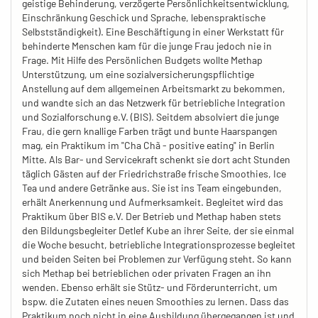
geistige Behinderung, verzögerte Persönlichkeitsentwicklung,
Einschränkung Geschick und Sprache, lebenspraktische
Selbstständigkeit). Eine Beschäftigung in einer Werkstatt für
behinderte Menschen kam für die junge Frau jedoch nie in
Frage. Mit Hilfe des Persönlichen Budgets wollte Methap
Unterstützung, um eine sozialversicherungspflichtige
Anstellung auf dem allgemeinen Arbeitsmarkt zu bekommen,
und wandte sich an das Netzwerk für betriebliche Integration
und Sozialforschung e.V. (BIS). Seitdem absolviert die junge
Frau, die gern knallige Farben trägt und bunte Haarspangen
mag, ein Praktikum im "Cha Chã - positive eating" in Berlin
Mitte. Als Bar- und Servicekraft schenkt sie dort acht Stunden
täglich Gästen auf der Friedrichstraße frische Smoothies, Ice
Tea und andere Getränke aus. Sie ist ins Team eingebunden,
erhält Anerkennung und Aufmerksamkeit. Begleitet wird das
Praktikum über BIS e.V. Der Betrieb und Methap haben stets
den Bildungsbegleiter Detlef Kube an ihrer Seite, der sie einmal
die Woche besucht, betriebliche Integrationsprozesse begleitet
und beiden Seiten bei Problemen zur Verfügung steht. So kann
sich Methap bei betrieblichen oder privaten Fragen an ihn
wenden. Ebenso erhält sie Stütz- und Förderunterricht, um
bspw. die Zutaten eines neuen Smoothies zu lernen. Dass das
Praktikum noch nicht in eine Ausbildung übergegangen ist und