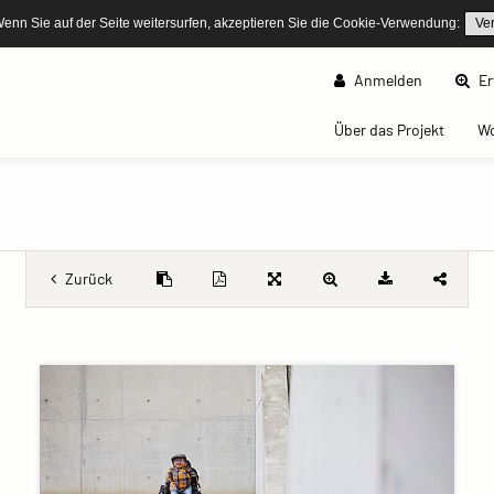
Wenn Sie auf der Seite weitersurfen, akzeptieren Sie die Cookie-Verwendung:
Ve
Anmelden
Er
(curren
Über das Projekt
W
Zurück