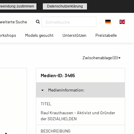
rwendung zustimmen
Datenschutzerklärung
(current)
weiterte Suche
t)
(current)
(current)
(current)
(current)
orkshops
Models gesucht
Unterstützen
Preistabelle
Zwischenablage (
0
)
Medien-ID:
3465
Medieninformation:
TITEL
Raul Krauthausen - Aktivist und Gründer
der SOZIALHELDEN
BESCHREIBUNG