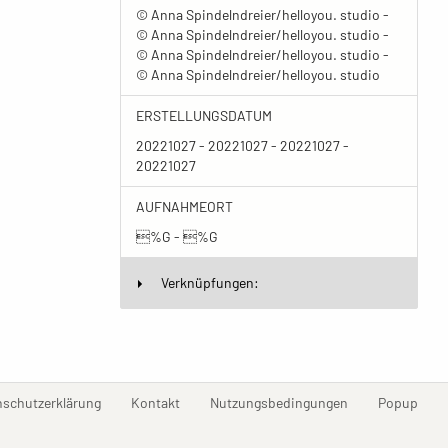
© Anna Spindelndreier/helloyou. studio -
© Anna Spindelndreier/helloyou. studio -
© Anna Spindelndreier/helloyou. studio -
© Anna Spindelndreier/helloyou. studio
ERSTELLUNGSDATUM
20221027 - 20221027 - 20221027 -
20221027
AUFNAHMEORT
%G - %G
Verknüpfungen:
(current)
(current)
(current)
(curr
nschutzerklärung
Kontakt
Nutzungsbedingungen
Popup
Erstellt mit
ImagePlant