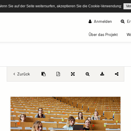
Wenn Sie auf der Seite weitersurfen, akzeptieren Sie die Cookie-Verwendung:
Ve
Anmelden
Er
(curren
Über das Projekt
W
Zurück