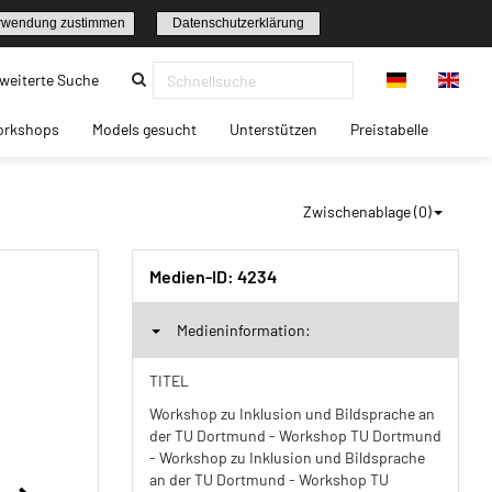
rwendung zustimmen
Datenschutzerklärung
(current)
weiterte Suche
t)
(current)
(current)
(current)
(current)
orkshops
Models gesucht
Unterstützen
Preistabelle
Zwischenablage (
0
)
Medien-ID:
4234
Medieninformation:
TITEL
Workshop zu Inklusion und Bildsprache an
der TU Dortmund - Workshop TU Dortmund
- Workshop zu Inklusion und Bildsprache
an der TU Dortmund - Workshop TU