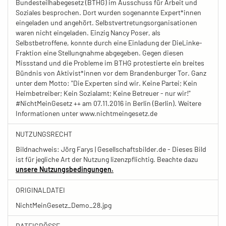
Bundesteilhabegesetz (BTHG) im Ausschuss für Arbeit und
Soziales besprochen. Dort wurden sogenannte Expert*innen
eingeladen und angehört. Selbstvertretungsorganisationen
waren nicht eingeladen. Einzig Nancy Poser, als
Selbstbetroffene, konnte durch eine Einladung der DieLinke-
Fraktion eine Stellungnahme abgegeben. Gegen diesen
Missstand und die Probleme im BTHG protestierte ein breites
Bündnis von Aktivist*innen vor dem Brandenburger Tor. Ganz
unter dem Motto: "Die Experten sind wir. Keine Partei; Kein
Heimbetreiber; Kein Sozialamt; Keine Betreuer - nur wir!"
#NichtMeinGesetz ++ am 07.11.2016 in Berlin (Berlin). Weitere
Informationen unter www.nichtmeingesetz.de
NUTZUNGSRECHT
Bildnachweis: Jörg Farys | Gesellschaftsbilder.de - Dieses Bild
ist für jegliche Art der Nutzung lizenzpflichtig. Beachte dazu
unsere Nutzungsbedingungen.
ORIGINALDATEI
NichtMeinGesetz_Demo_28.jpg
DATEIGRÖSSE