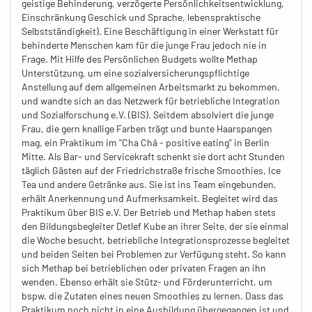
geistige Behinderung, verzögerte Persönlichkeitsentwicklung,
Einschränkung Geschick und Sprache, lebenspraktische
Selbstständigkeit). Eine Beschäftigung in einer Werkstatt für
behinderte Menschen kam für die junge Frau jedoch nie in
Frage. Mit Hilfe des Persönlichen Budgets wollte Methap
Unterstützung, um eine sozialversicherungspflichtige
Anstellung auf dem allgemeinen Arbeitsmarkt zu bekommen,
und wandte sich an das Netzwerk für betriebliche Integration
und Sozialforschung e.V. (BIS). Seitdem absolviert die junge
Frau, die gern knallige Farben trägt und bunte Haarspangen
mag, ein Praktikum im "Cha Chã - positive eating" in Berlin
Mitte. Als Bar- und Servicekraft schenkt sie dort acht Stunden
täglich Gästen auf der Friedrichstraße frische Smoothies, Ice
Tea und andere Getränke aus. Sie ist ins Team eingebunden,
erhält Anerkennung und Aufmerksamkeit. Begleitet wird das
Praktikum über BIS e.V. Der Betrieb und Methap haben stets
den Bildungsbegleiter Detlef Kube an ihrer Seite, der sie einmal
die Woche besucht, betriebliche Integrationsprozesse begleitet
und beiden Seiten bei Problemen zur Verfügung steht. So kann
sich Methap bei betrieblichen oder privaten Fragen an ihn
wenden. Ebenso erhält sie Stütz- und Förderunterricht, um
bspw. die Zutaten eines neuen Smoothies zu lernen. Dass das
Praktikum noch nicht in eine Ausbildung übergegangen ist und