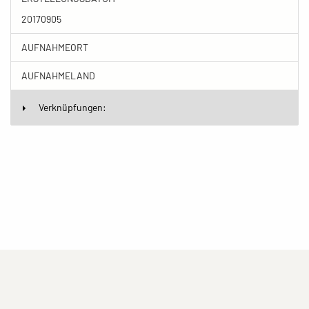
20170905
AUFNAHMEORT
AUFNAHMELAND
Verknüpfungen:
(current)
(current)
(current)
Impressum
Datenschutzerklärung
Kontakt
(current)
(current)
Nutzungsbedingungen
Popup