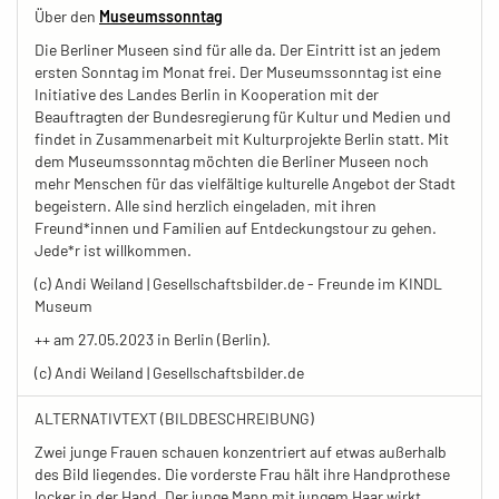
Über den
Museumssonntag
Die Berliner Museen sind für alle da. Der Eintritt ist an jedem
ersten Sonntag im Monat frei. Der Museumssonntag ist eine
Initiative des Landes Berlin in Kooperation mit der
Beauftragten der Bundesregierung für Kultur und Medien und
findet in Zusammenarbeit mit Kulturprojekte Berlin statt. Mit
dem Museumssonntag möchten die Berliner Museen noch
mehr Menschen für das vielfältige kulturelle Angebot der Stadt
begeistern. Alle sind herzlich eingeladen, mit ihren
Freund*innen und Familien auf Entdeckungstour zu gehen.
Jede*r ist willkommen.
(c) Andi Weiland | Gesellschaftsbilder.de - Freunde im KINDL
Museum
++ am 27.05.2023 in Berlin (Berlin).
(c) Andi Weiland | Gesellschaftsbilder.de
ALTERNATIVTEXT (BILDBESCHREIBUNG)
Zwei junge Frauen schauen konzentriert auf etwas außerhalb
des Bild liegendes. Die vorderste Frau hält ihre Handprothese
locker in der Hand. Der junge Mann mit jungem Haar wirkt