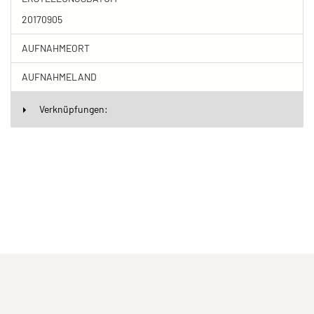
20170905
AUFNAHMEORT
AUFNAHMELAND
Verknüpfungen:
(current)
(current)
(current)
Impressum
Datenschutzerklärung
Kontakt
(current)
(current)
Nutzungsbedingungen
Popup