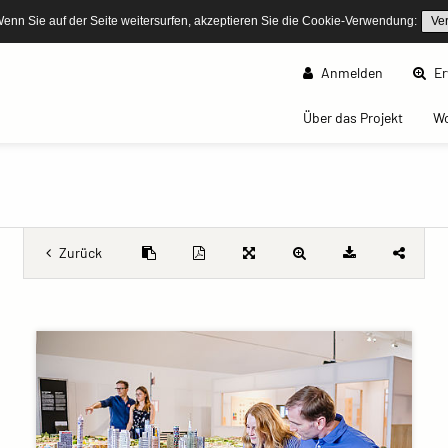
Wenn Sie auf der Seite weitersurfen, akzeptieren Sie die Cookie-Verwendung:
Ve
Anmelden
Er
(curren
Über das Projekt
W
Zurück