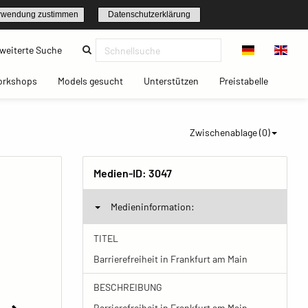
rwendung zustimmen
Datenschutzerklärung
(current)
weiterte Suche
t)
(current)
(current)
(current)
(current)
orkshops
Models gesucht
Unterstützen
Preistabelle
Zwischenablage (
0
)
Medien-ID:
3047
Medieninformation:
TITEL
Barrierefreiheit in Frankfurt am Main
BESCHREIBUNG
Barrierefreiheit in Frankfurt am Main