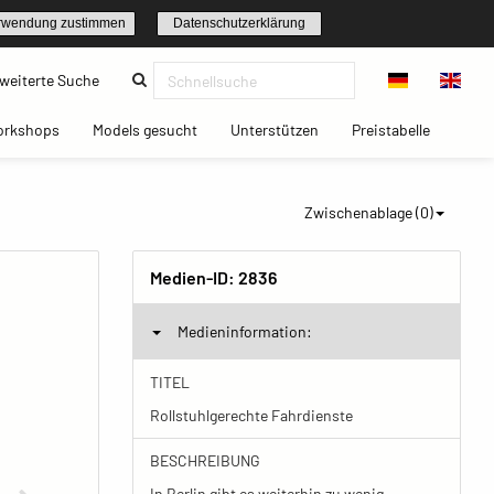
rwendung zustimmen
Datenschutzerklärung
(current)
weiterte Suche
t)
(current)
(current)
(current)
(current)
orkshops
Models gesucht
Unterstützen
Preistabelle
Zwischenablage (
0
)
Medien-ID:
2836
Medieninformation:
TITEL
Rollstuhlgerechte Fahrdienste
BESCHREIBUNG
In Berlin gibt es weiterhin zu wenig