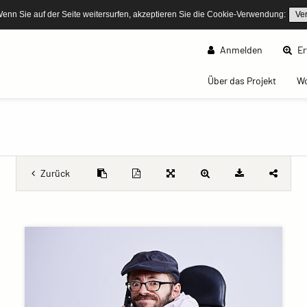
Wenn Sie auf der Seite weitersurfen, akzeptieren Sie die Cookie-Verwendung:
Ve
Anmelden
Er
(curren
Über das Projekt
W
Zurück