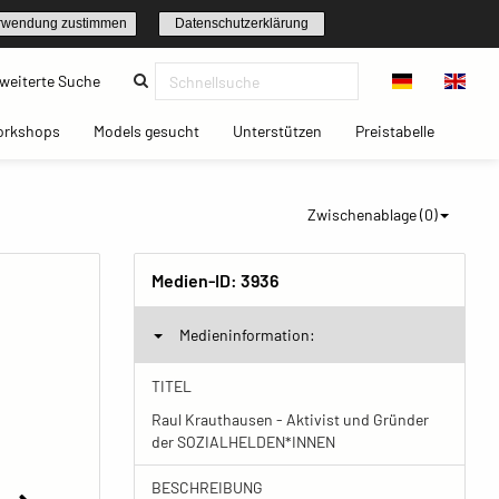
rwendung zustimmen
Datenschutzerklärung
(current)
weiterte Suche
t)
(current)
(current)
(current)
(current)
orkshops
Models gesucht
Unterstützen
Preistabelle
Zwischenablage (
0
)
Medien-ID:
3936
Medieninformation:
TITEL
Raul Krauthausen - Aktivist und Gründer
der SOZIALHELDEN*INNEN
BESCHREIBUNG