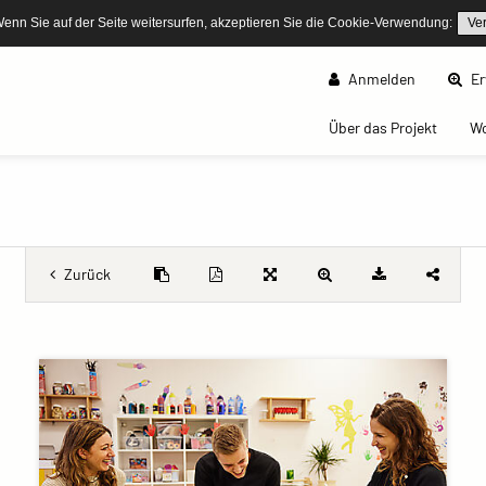
Wenn Sie auf der Seite weitersurfen, akzeptieren Sie die Cookie-Verwendung:
Ve
Anmelden
Er
(curren
Über das Projekt
W
Zurück