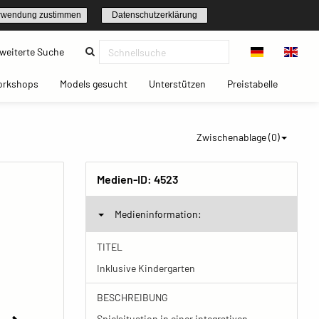
rwendung zustimmen
Datenschutzerklärung
(current)
weiterte Suche
t)
(current)
(current)
(current)
(current)
orkshops
Models gesucht
Unterstützen
Preistabelle
Zwischenablage (
0
)
Medien-ID:
4523
Medieninformation:
TITEL
Inklusive Kindergarten
BESCHREIBUNG
Spielsituation in einer integrativen