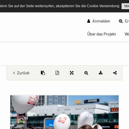
Wenn Sie auf der Seite weitersurfen, akzeptieren Sie die Cookie-Verwendung:
Ve
Anmelden
Er
(curren
Über das Projekt
W
Zurück