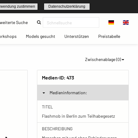
rwendung zustimmen
Datenschutzerklärung
(current)
weiterte Suche
t)
(current)
(current)
(current)
(current)
orkshops
Models gesucht
Unterstützen
Preistabelle
Zwischenablage (
0
)
Medien-ID:
473
Medieninformation:
TITEL
Flashmob in Berlin zum Teilhabegesetz
BESCHREIBUNG
Menschen mit und ohne Behinderungen